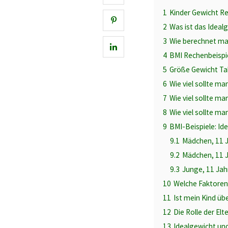
1
Kinder Gewicht R
2
Was ist das Ideal
3
Wie berechnet ma
4
BMI Rechenbeispie
5
Größe Gewicht Tab
6
Wie viel sollte m
7
Wie viel sollte m
8
Wie viel sollte m
9
BMI-Beispiele: Id
9.1
Mädchen, 11 
9.2
Mädchen, 11 J
9.3
Junge, 11 Jah
10
Welche Faktoren 
11
Ist mein Kind üb
12
Die Rolle der Elt
13
Idealgewicht un