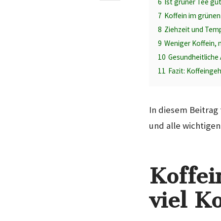
6
Ist grüner Tee gut
7
Koffein im grünen
8
Ziehzeit und Tem
9
Weniger Koffein, 
10
Gesundheitliche 
11
Fazit: Koffeinge
In diesem Beitrag 
und alle wichtige
Koffei
viel K