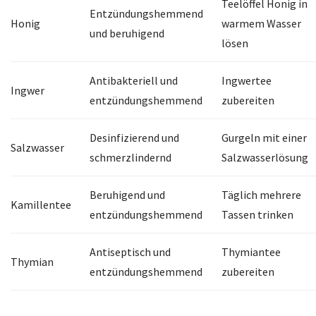
Teelöffel Honig in
Entzündungshemmend
Honig
warmem Wasser
und beruhigend
lösen
Antibakteriell und
Ingwertee
Ingwer
entzündungshemmend
zubereiten
Desinfizierend und
Gurgeln mit einer
Salzwasser
schmerzlindernd
Salzwasserlösung
Beruhigend und
Täglich mehrere
Kamillentee
entzündungshemmend
Tassen trinken
Antiseptisch und
Thymiantee
Thymian
entzündungshemmend
zubereiten