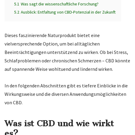
5.1
Was sagt die wissenschaftliche Forschung?
5.2
Ausblick: Entfaltung von CBD-Potenzial in der Zukunft
Dieses
faszinierende
Naturprodukt
bietet
eine
vielversprechende
Option
, um
bei
alltäglichen
Beeinträchtigungen
unterstützend
zu
wirken
. Ob
bei
Stress
,
Schlafproblemen
oder
chronischen
Schmerzen
– CBD
könnte
auf
spannende
Weise
wohltuend
und
lindernd
wirken
.
In
den
folgenden
Abschnitten
gibt
es
tiefere
Einblicke
in
die
Wirkungsweise
u
nd
die
diversen
Anwendungsmöglichkeiten
von
CBD.
Was ist CBD und wie wirkt
es?