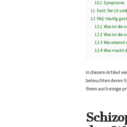
10.1
Symptome:
11
Fazit: Die 10 sc
12
FAQ: Häufig ges
12.1
Was ist die 
12.2
Was ist die 
12.3
Wie erkennt 
12.4
Was macht d
In diesem Artikel we
beleuchten deren S
Ihnen auch einige p
Schizo