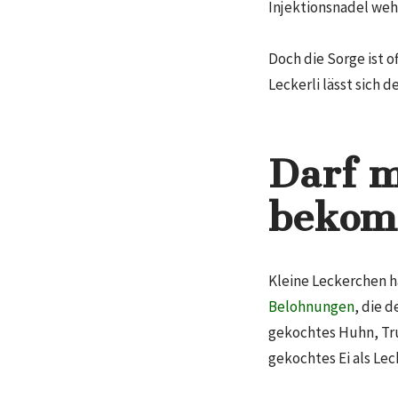
Injektionsnadel weh
Doch die Sorge ist 
Leckerli lässt sich 
Darf m
beko
Kleine Leckerchen 
Belohnungen
, die 
gekochtes Huhn, Tru
gekochtes Ei als Lec