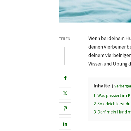
Wenn bei deinem Hun
TEILEN
deinen Vierbeiner b
deinem vierbeinigen
Wissen und Übung d
Inhalte
Verberge
1
Was passiert im K
2
So erleichterst du
3
Darf mein Hund m