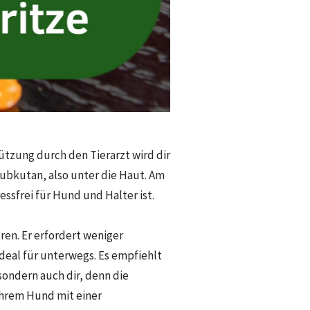
tzung durch den Tierarzt wird dir
subkutan, also unter die Haut. Am
essfrei für Hund und Halter ist.
ren. Er erfordert weniger
ideal für unterwegs. Es empfiehlt
sondern auch dir, denn die
ihrem Hund mit einer