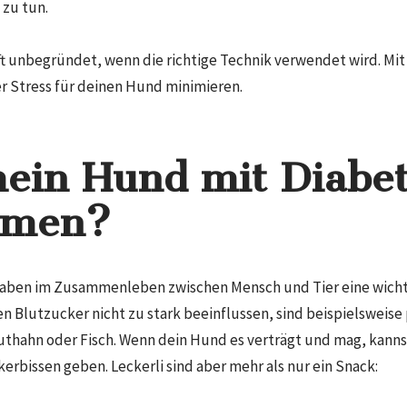
 zu tun.
oft unbegründet, wenn die richtige Technik verwendet wird. Mi
der Stress für deinen Hund minimieren.
ein Hund mit Diabet
mmen?
haben im Zusammenleben zwischen Mensch und Tier eine wicht
den Blutzucker nicht zu stark beeinflussen, sind beispielsweis
thahn oder Fisch. Wenn dein Hund es verträgt und mag, kannst
kerbissen geben. Leckerli sind aber mehr als nur ein Snack: