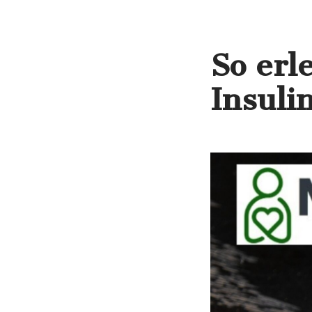
So erl
Insuli