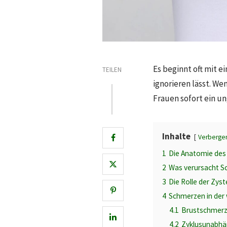
Es beginnt oft mit 
TEILEN
ignorieren lässt. We
Frauen sofort ein un
Inhalte
Verberge
1
Die Anatomie des
2
Was verursacht Sc
3
Die Rolle der Zys
4
Schmerzen in der 
4.1
Brustschmerz
4.2
Zyklusunabhä