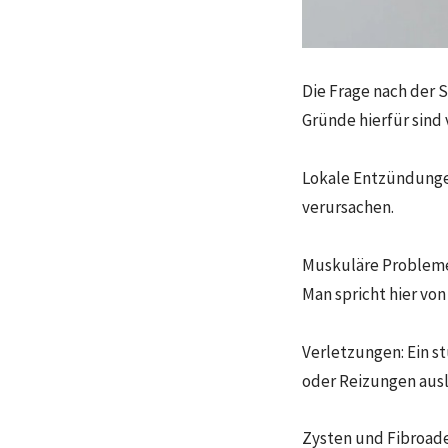
Die Frage nach der S
Gründe hierfür sind
Lokale Entzündunge
verursachen.
Muskuläre Probleme:
Man spricht hier v
Verletzungen: Ein s
oder Reizungen ausl
Zysten und Fibroad