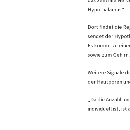
das zentrale Nerv
Hypothalamus.“
Dort findet die R
sendet der Hypoth
Es kommt zu einer
sowie zum Gehirn.
Weitere Signale d
der Hautporen un
„Da die Anzahl un
individuell ist, i