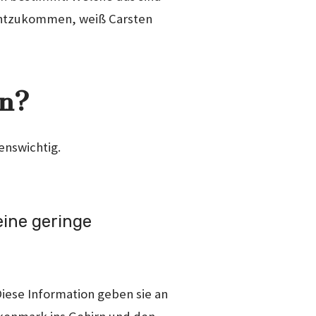
echtzukommen, weiß Carsten
en?
enswichtig.
eine geringe
iese Information geben sie an