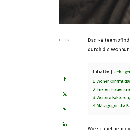
Das Kälteempfinde
TEILEN
durch die Wohnung
Inhalte
Verberge
1
Woher kommt das
2
Frieren Frauen un
3
Weitere Faktoren,
4
Aktiv gegen die K
Wie schnell jeman