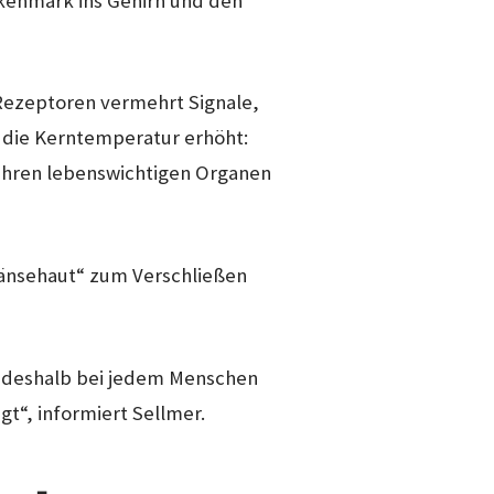
ckenmark ins Gehirn und den
 Rezeptoren vermehrt Signale,
 die Kerntemperatur erhöht:
 ihren lebenswichtigen Organen
Gänsehaut“ zum Verschließen
d deshalb bei jedem Menschen
gt“, informiert Sellmer.