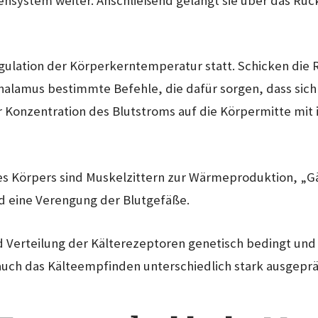
ensystem weiter.
Anschließend gelangt sie über das Rü
egulation der Körperkerntemperatur statt. Schicken die
alamus bestimmte Befehle, die dafür sorgen, dass sich
 Konzentration des Blutstroms auf die Körpermitte mit
es Körpers sind Muskelzittern zur Wärmeproduktion, „
d eine Verengung der Blutgefäße.
d Verteilung der Kälterezeptoren genetisch bedingt un
st auch das Kälteempfinden unterschiedlich stark ausgeprä