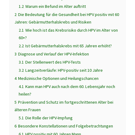
1.2
Warum ein Befund im Alter auftritt
2
Die Bedeutung für die Gesundheit bei HPV positiv mit 60
Jahren: Gebärmutterhalskrebs und Risiken
2.1
Wie hoch ist das Krebsrisiko durch HPV im Alter von
60+?
2.2
Ist Gebärmutterhalskrebs mit 65 Jahren erhöht?
3
Diagnose und Verlauf der HPV-Infektion
3.1
Der Stellenwert des HPV-Tests
3.2
Langzeitverläufe: HPV-positiv seit 10 Jahre
4
Medizinische Optionen und Heilungschancen
4.1
Kann man HPV auch nach dem 60. Lebensjahr noch
heilen?
5
Prävention und Schutz im fortgeschrittenen Alter bei
älteren Frauen
5.1
Die Rolle der HPV-Impfung
6
Besondere Konstellationen und Folgebetrachtungen
6.1
HPV positiv mit 60 Jahren Mann