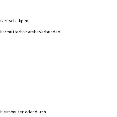
rven schädigen.
Gebärmutterhalskrebs verbunden.
chleimhäuten oder durch