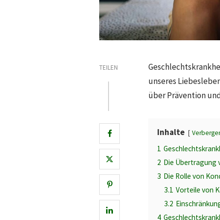
Geschlechtskrankhei
TEILEN
unseres Liebesleben
über Prävention und
Inhalte
Verberge
1
Geschlechtskrankh
2
Die Übertragung 
3
Die Rolle von Ko
3.1
Vorteile von
3.2
Einschränku
4
Geschlechtskrankh