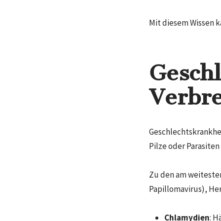
Mit diesem Wissen k
Geschl
Verbre
Geschlechtskrankhei
Pilze oder Parasite
Zu den am weitesten
Papillomavirus), Her
Chlamydien
: H