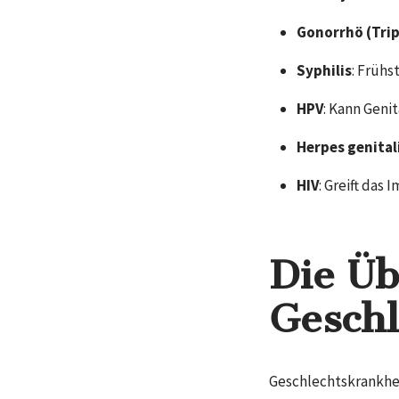
Gonorrhö (Tri
Syphilis
: Früh
HPV
: Kann Geni
Herpes genital
HIV
: Greift das
Die Üb
Geschl
Geschlechtskrankhe