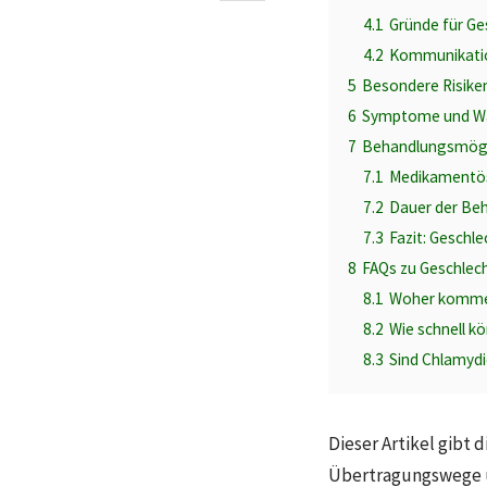
4.1
Gründe für Ge
4.2
Kommunikation
5
Besondere Risike
6
Symptome und Wa
7
Behandlungsmögli
7.1
Medikamentö
7.2
Dauer der Be
7.3
Fazit: Geschl
8
FAQs zu Geschlech
8.1
Woher kommen
8.2
Wie schnell k
8.3
Sind Chlamyd
Dieser Artikel gibt
Übertragungswege u