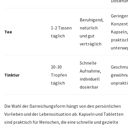
Dosieru
Geringe
Beruhigend,
Konzentr
1-2 Tassen
natürlich
Tee
Kapseln,
täglich
und gut
praktisc
verträglich
unterwe
Schnelle
20-30
Geschma
Aufnahme,
Tinktur
Tropfen
gewöhnu
individuell
täglich
unprakti
dosierbar
Die Wahl der Darreichungsform hängt von den persönlichen
Vorlieben und der Lebenssituation ab. Kapseln und Tabletten
sind praktisch für Menschen, die eine schnelle und gezielte