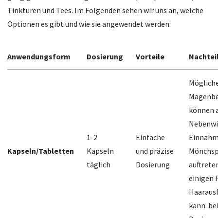
Tinkturen und Tees. Im Folgenden sehen wir uns an, welche
Optionen es gibt und wie sie angewendet werden:
Anwendungsform
Dosierung
Vorteile
Nachtei
Möglich
Magenbe
können a
Nebenwir
1-2
Einfache
Einnahm
Kapseln/Tabletten
Kapseln
und präzise
Mönchsp
täglich
Dosierung
auftrete
einigen 
Haarausf
kann. be